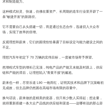
术和制造能力。
这种模式轻灵、快速，仿佛在重资产、长周期的造车行业里开辟了一
条"敏捷开发"的新路径。
它不需要自己从头搭建一切，而是通过生态合作，迅速切入大众市
场，实现了效率的倍增。
反观理想和蔚来，它们的困境恰恰暴露了目标设定与能力建设之间的
不足。
理想汽车年初定下 70 万辆的宏伟目标，一度被市场寄予厚望。
然增程式车型的增长已见顶，纯电产品的产能又未能及时跟上，供应
链和产能的滞后，让理想陷入"青黄不接"的尴尬。
蔚来也一样，尽管乐道 L90 一炮而红，证明其技术和品牌下沉策略初
见成效，但主品牌仍然困在高端市场有限的容量中。
换句话说，蔚来做的是精美的瓷器，但只有少数人买得起；想走量，
就得重新搭建一条大众产品线的供应链和渠道——这哪有说的那么容