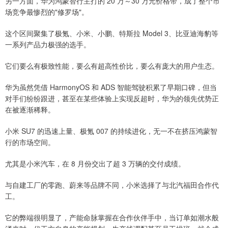
另一方面，华为鸿蒙智行主打的 20 万～30 万元价格带，成了整个市
场竞争最惨烈的"修罗场"。
这个区间聚集了极氪、小米、小鹏、特斯拉 Model 3、比亚迪海豹等
一系列产品力极强的选手。
它们要么有极致性能，要么有超高性价比，要么有庞大的用户生态。
华为虽然凭借 HarmonyOS 和 ADS 智能驾驶积累了早期口碑，但当
对手们纷纷跟进，甚至在某些体验上实现反超时，华为的领先优势正
在被逐渐稀释。
小米 SU7 的迅速上量、极氪 007 的持续进化，无一不在挤压鸿蒙智
行的市场空间。
尤其是小米汽车，在 8 月份交出了超 3 万辆的交付成绩。
与自建工厂的零跑、蔚来等品牌不同，小米选择了与北汽福田合作代
工。
它的弊端很明显了，产能命脉掌握在合作伙伴手中，当订单如潮水般