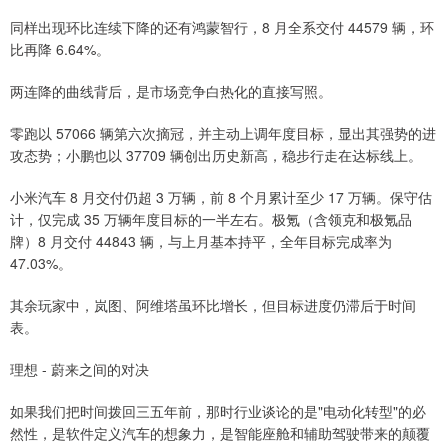
同样出现环比连续下降的还有鸿蒙智行，8 月全系交付 44579 辆，环
比再降 6.64%。
两连降的曲线背后，是市场竞争白热化的直接写照。
零跑以 57066 辆第六次摘冠，并主动上调年度目标，显出其强势的进
攻态势；小鹏也以 37709 辆创出历史新高，稳步行走在达标线上。
小米汽车 8 月交付仍超 3 万辆，前 8 个月累计至少 17 万辆。保守估
计，仅完成 35 万辆年度目标的一半左右。极氪（含领克和极氪品
牌）8 月交付 44843 辆，与上月基本持平，全年目标完成率为
47.03%。
其余玩家中，岚图、阿维塔虽环比增长，但目标进度仍滞后于时间
表。
理想 - 蔚来之间的对决
如果我们把时间拨回三五年前，那时行业谈论的是"电动化转型"的必
然性，是软件定义汽车的想象力，是智能座舱和辅助驾驶带来的颠覆