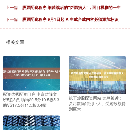
上一篇：
股票配资程序 细菌战后的“烂脚病人”，面目模糊的一生
下一篇：
股票配资程序 9月1日起 AI生成合成内容必须添加标识
相关文章
配资优秀配资门户 申京对阵文
线下炒股配资网站 龙翔被诉：
班5胜3负 场均20.5分10.5板5.3
贪污数额特别巨大、受贿数额特
助VS17.5分11.5板3.4帽
别巨大