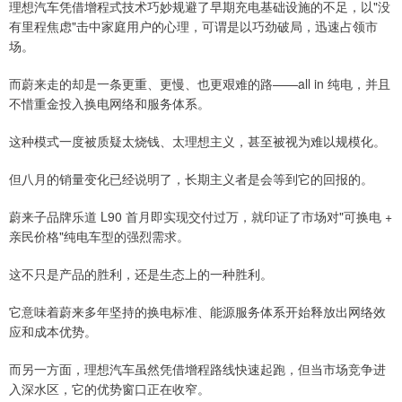
理想汽车凭借增程式技术巧妙规避了早期充电基础设施的不足，以"没
有里程焦虑"击中家庭用户的心理，可谓是以巧劲破局，迅速占领市
场。
而蔚来走的却是一条更重、更慢、也更艰难的路——all in 纯电，并且
不惜重金投入换电网络和服务体系。
这种模式一度被质疑太烧钱、太理想主义，甚至被视为难以规模化。
但八月的销量变化已经说明了，长期主义者是会等到它的回报的。
蔚来子品牌乐道 L90 首月即实现交付过万，就印证了市场对"可换电 +
亲民价格"纯电车型的强烈需求。
这不只是产品的胜利，还是生态上的一种胜利。
它意味着蔚来多年坚持的换电标准、能源服务体系开始释放出网络效
应和成本优势。
而另一方面，理想汽车虽然凭借增程路线快速起跑，但当市场竞争进
入深水区，它的优势窗口正在收窄。